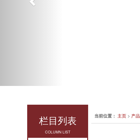
当前位置：
主页
>
产品
栏目列表
COLUMN LIST