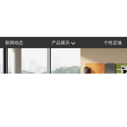
新闻动态
产品展示
个性定做