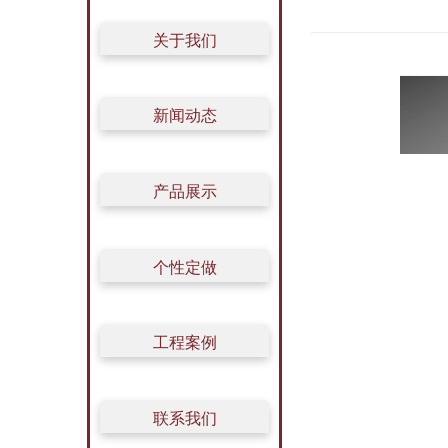
关于我们
新闻动态
产品展示
个性定做
工程案例
联系我们